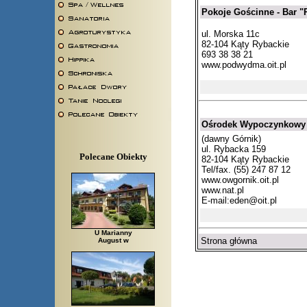
Pokoje Gościnne - Bar 
ul. Morska 11c
82-104 Kąty Rybackie
693 38 38 21
www.podwydma.oit.pl
Ośrodek Wypoczynkowy
(dawny Górnik)
ul. Rybacka 159
Polecane Obiekty
82-104 Kąty Rybackie
Tel/fax. (55) 247 87 12
www.owgornik.oit.pl
www.nat.pl
E-mail:
eden@oit.pl
U Marianny
Strona główna
August w