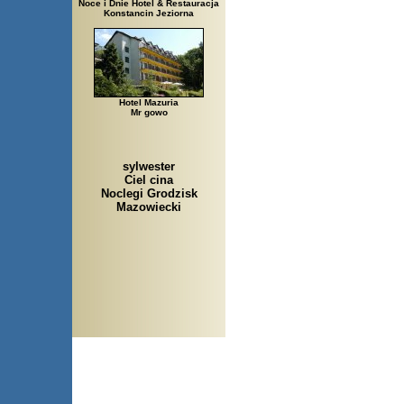
Noce i Dnie Hotel & Restauracja
Konstancin Jeziorna
Hotel Mazuria
Mr gowo
sylwester
Ciel cina
Noclegi Grodzisk
Mazowiecki
Arłamów, Augustów, Babic