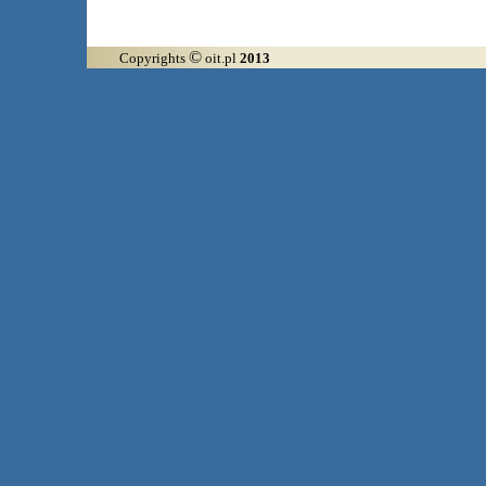
©
Copyrights
oit.pl
2013