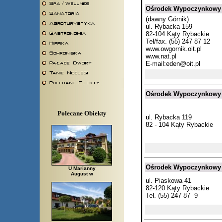
Ośrodek Wypoczynkowy
(dawny Górnik)
ul. Rybacka 159
82-104 Kąty Rybackie
Tel/fax. (55) 247 87 12
www.owgornik.oit.pl
www.nat.pl
E-mail:
eden@oit.pl
Ośrodek Wypoczynkowy
Polecane Obiekty
ul. Rybacka 119
82 - 104 Kąty Rybackie
Ośrodek Wypoczynkowy
U Marianny
August w
ul. Piaskowa 41
82-120 Kąty Rybackie
Tel. (55) 247 87 -9