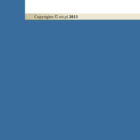
©
Copyrights
oit.pl
2013