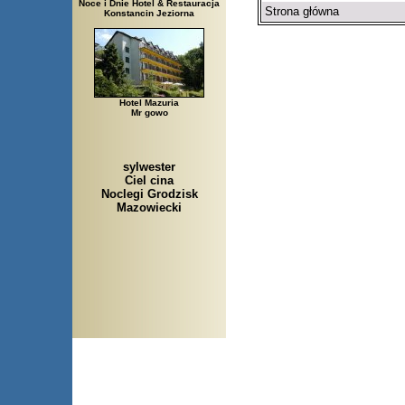
Noce i Dnie Hotel & Restauracja
Strona główna
Konstancin Jeziorna
Hotel Mazuria
Mr gowo
sylwester
Ciel cina
Noclegi Grodzisk
Mazowiecki
Arłamów, Augustów, Babice Stare, Bachanowo, Barczew