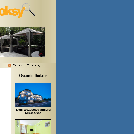
Ostatnio Dodane
Dom Wczasowy Simurg
Mikoszewo