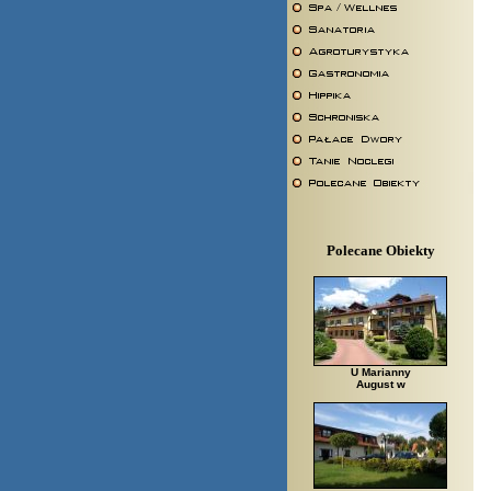
Polecane Obiekty
U Marianny
August w