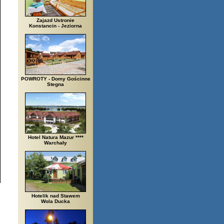
Zajazd Ustronie
Konstancin - Jeziorna
POWROTY - Domy Gościnne
Stegna
Hotel Natura Mazur ****
Warchały
Hotelik nad Stawem
Wola Ducka