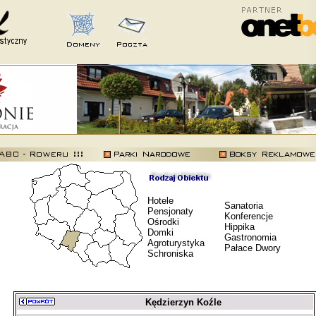
Hotele
Sanatoria
Pensjonaty
Konferencje
Ośrodki
Hippika
Domki
Gastronomia
Agroturystyka
Pałace Dwory
Schroniska
Kędzierzyn Koźle