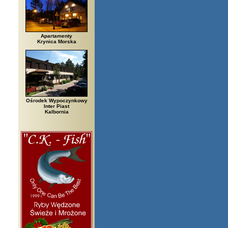
Apartamenty
Krynica Morska
Ośrodek Wypoczynkowy
Inter Piast
Kalbornia
rzegi, Białowieża, Bielsko Biała, Biały Bór, Biały Dunajec, Białystok, Błę