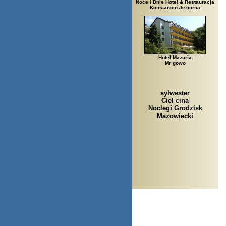
Noce i Dnie Hotel & Restauracja
Konstancin Jeziorna
Hotel Mazuria
Mr gowo
sylwester
Ciel cina
Noclegi Grodzisk
Mazowiecki