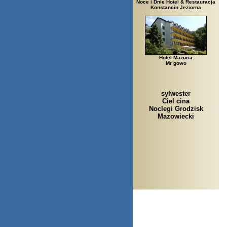
Noce i Dnie Hotel & Restauracja
Konstancin Jeziorna
Hotel Mazuria
Mr gowo
sylwester
Ciel cina
Noclegi Grodzisk
Mazowiecki