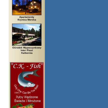
Apartamenty
Krynica Morska
Ośrodek Wypoczynkowy
Inter Piast
Kalbornia
rzegi, Białowieża, Bielsko Biała, Biały Bór, Biały Dunajec, Białystok, Błę