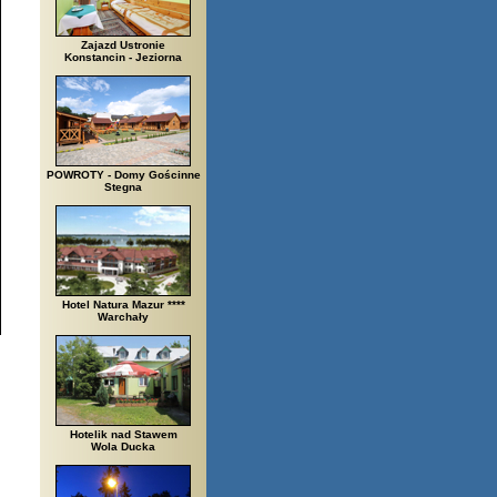
Zajazd Ustronie
Konstancin - Jeziorna
POWROTY - Domy Gościnne
Stegna
Hotel Natura Mazur ****
Warchały
Hotelik nad Stawem
Wola Ducka