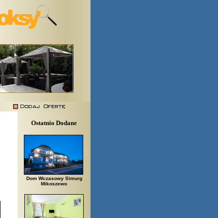
Ostatnio Dodane
Dom Wczasowy Simurg
Mikoszewo