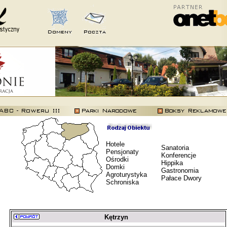
Hotele
Sanatoria
Pensjonaty
Konferencje
Ośrodki
Hippika
Domki
Gastronomia
Agroturystyka
Pałace Dwory
Schroniska
Kętrzyn