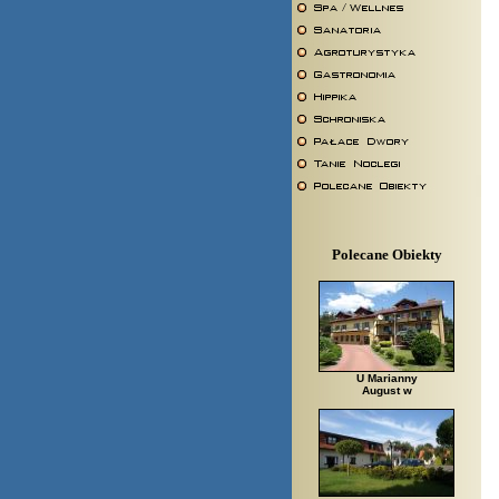
Polecane Obiekty
U Marianny
August w