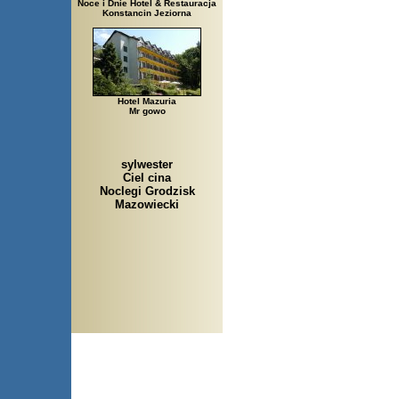
Noce i Dnie Hotel & Restauracja
Konstancin Jeziorna
Hotel Mazuria
Mr gowo
sylwester
Ciel cina
Noclegi Grodzisk
Mazowiecki
Arłamów, Augustów, Babic