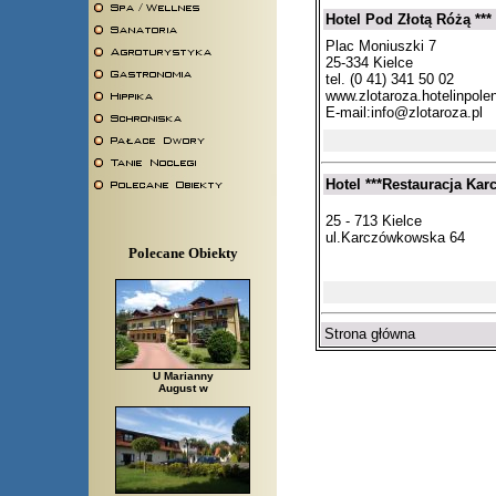
Hotel Pod Złotą Różą ***
Plac Moniuszki 7
25-334 Kielce
tel. (0 41) 341 50 02
www.zlotaroza.hotelinpole
E-mail:
info@zlotaroza.pl
Hotel ***Restauracja Ka
25 - 713 Kielce
ul.Karczówkowska 64
Polecane Obiekty
Strona główna
U Marianny
August w