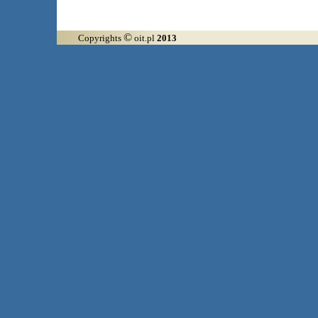
©
Copyrights
oit.pl
2013