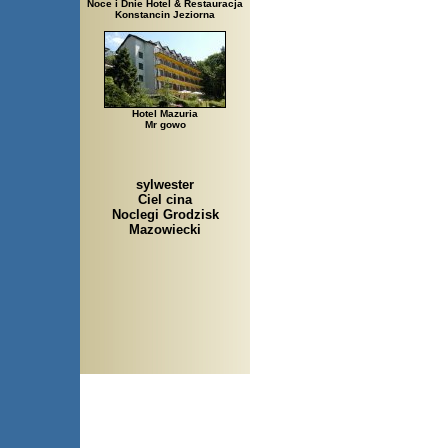
Noce i Dnie Hotel & Restauracja
Konstancin Jeziorna
Hotel Mazuria
Mr gowo
sylwester
Ciel cina
Noclegi Grodzisk
Mazowiecki
Arłamów, Augustów, Babice S