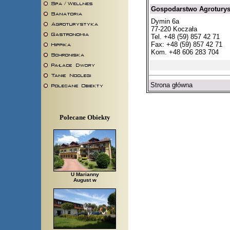
Gospodarstwo Agrotury
Dymin 6a
77-220 Koczała
Tel. +48 (59) 857 42 71
Fax: +48 (59) 857 42 71
Kom. +48 606 283 704
Strona główna
Polecane Obiekty
U Marianny
August w