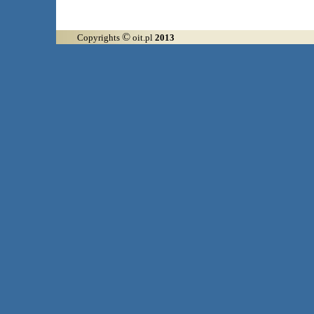
©
Copyrights
oit.pl
2013