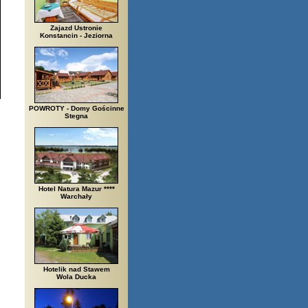
Zajazd Ustronie
Konstancin - Jeziorna
POWROTY - Domy Gościnne
Stegna
Hotel Natura Mazur ****
Warchały
Hotelik nad Stawem
Wola Ducka