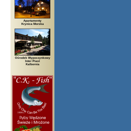
Apartamenty
Krynica Morska
Ośrodek Wypoczynkowy
Inter Piast
Kalbornia
 Bielsko Biała, Biały Bór, Biały Dunajec, Białystok, Błędów, Bocheniec, B