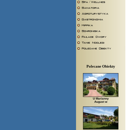
Polecane Obiekty
U Marianny
August w