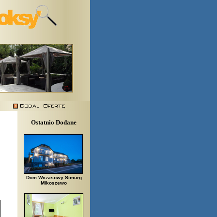
Ostatnio Dodane
Dom Wczasowy Simurg
Mikoszewo