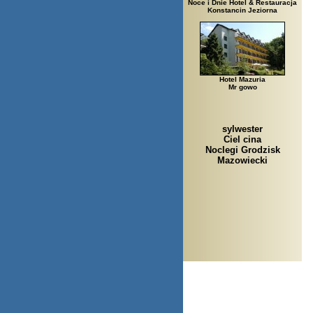
Noce i Dnie Hotel & Restauracja
Konstancin Jeziorna
Hotel Mazuria
Mr gowo
sylwester
Ciel cina
Noclegi Grodzisk
Mazowiecki
Arłamów, Aug