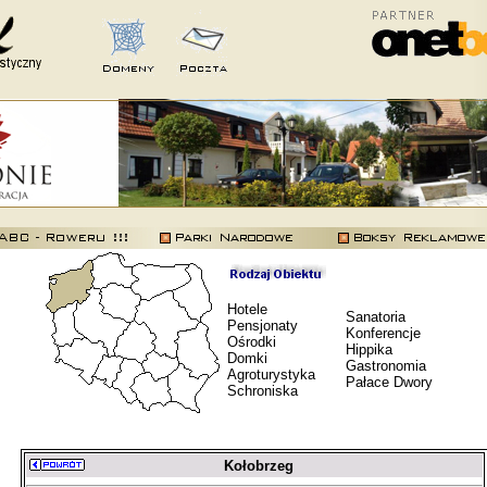
Hotele
Sanatoria
Pensjonaty
Konferencje
Ośrodki
Hippika
Domki
Gastronomia
Agroturystyka
Pałace Dwory
Schroniska
Kołobrzeg