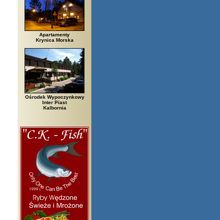
Apartamenty
Krynica Morska
Ośrodek Wypoczynkowy
Inter Piast
Kalbornia
egi, Białowieża, Bielsko Biała, Biały Bór, Biały Dunajec, Białystok, Błęd