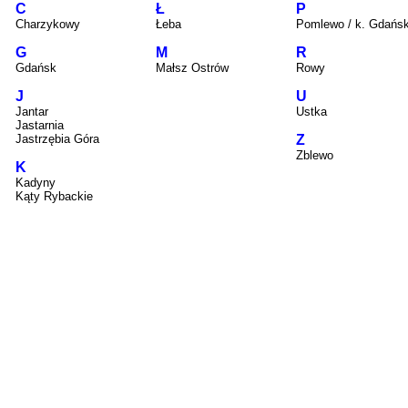
C
Ł
P
Charzykowy
Łeba
Pomlewo / k. Gdańs
G
M
R
Gdańsk
Małsz Ostrów
Rowy
J
U
Jantar
Ustka
Jastarnia
Jastrzębia Góra
Z
Zblewo
K
Kadyny
Kąty Rybackie