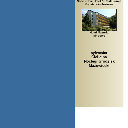
Noce i Dnie Hotel & Restauracja
Konstancin Jeziorna
Hotel Mazuria
Mr gowo
sylwester
Ciel cina
Noclegi Grodzisk
Mazowiecki