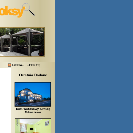
Ostatnio Dodane
Dom Wczasowy Simurg
Mikoszewo