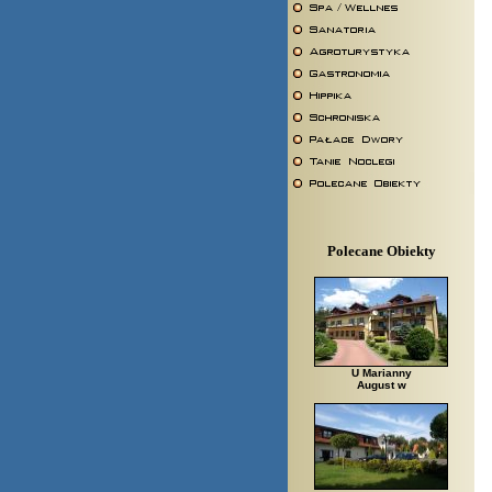
Polecane Obiekty
U Marianny
August w