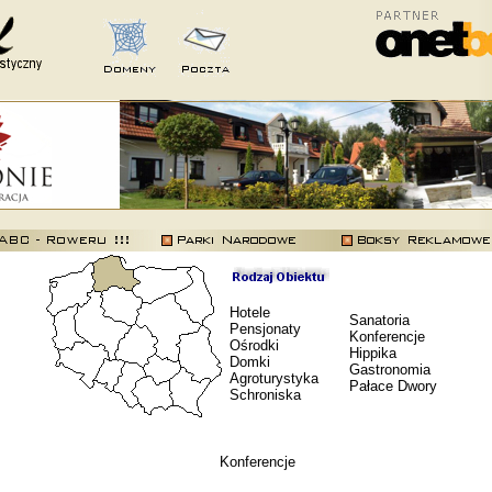
Hotele
Sanatoria
Pensjonaty
Konferencje
Ośrodki
Hippika
Domki
Gastronomia
Agroturystyka
Pałace Dwory
Schroniska
Konferencje