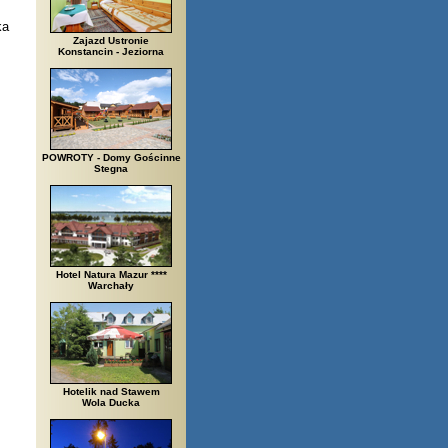
ka
Zajazd Ustronie
Konstancin - Jeziorna
POWROTY - Domy Gościnne
Stegna
Hotel Natura Mazur ****
Warchały
Hotelik nad Stawem
Wola Ducka