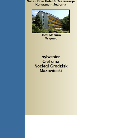
Noce i Dnie Hotel & Restauracja
Konstancin Jeziorna
Hotel Mazuria
Mr gowo
sylwester
Ciel cina
Noclegi Grodzisk
Mazowiecki
Arłamów, Augustów, Babic