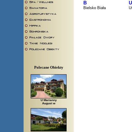
B
Bielsko Biała
U
Polecane Obiekty
U Marianny
August w