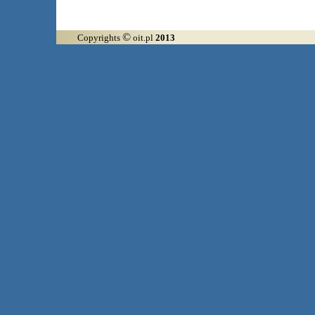
©
Copyrights
oit.pl
2013