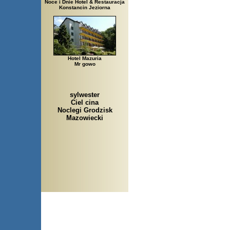
Noce i Dnie Hotel & Restauracja
Konstancin Jeziorna
Hotel Mazuria
Mr gowo
sylwester
Ciel cina
Noclegi Grodzisk
Mazowiecki
Arłamów, Augustów, Babice