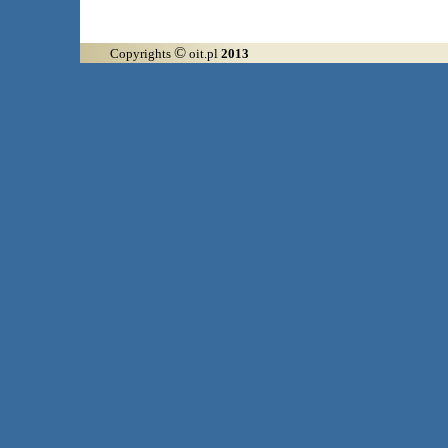
©
Copyrights
oit.pl
2013