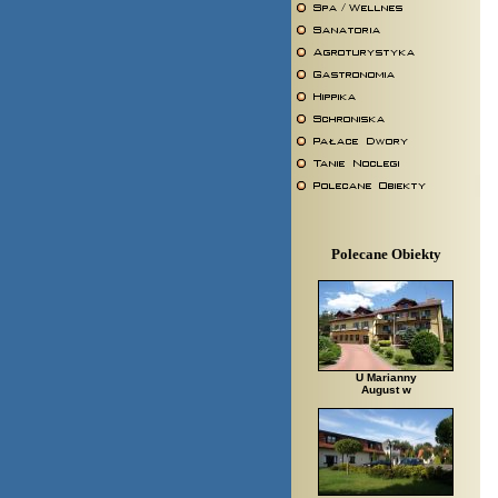
Polecane Obiekty
U Marianny
August w