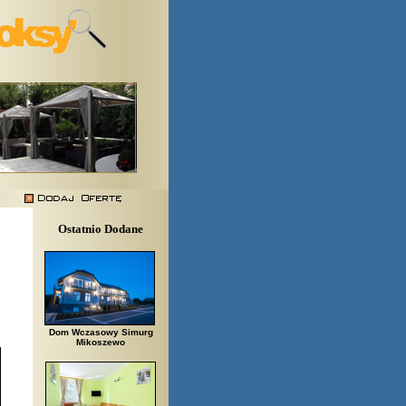
Ostatnio Dodane
Dom Wczasowy Simurg
Mikoszewo