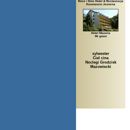
Noce i Dnie Hotel & Restauracja
Konstancin Jeziorna
Hotel Mazuria
Mr gowo
sylwester
Ciel cina
Noclegi Grodzisk
Mazowiecki
Arła