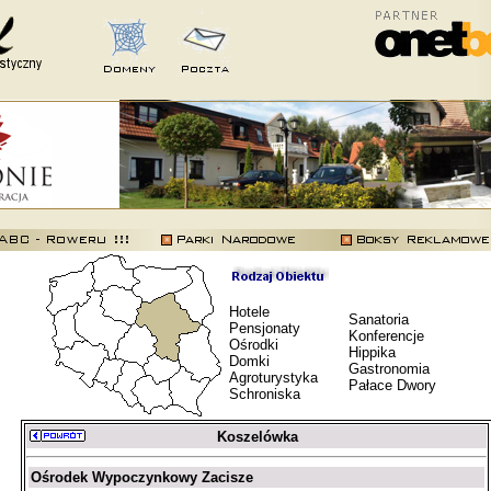
Hotele
Sanatoria
Pensjonaty
Konferencje
Ośrodki
Hippika
Domki
Gastronomia
Agroturystyka
Pałace Dwory
Schroniska
Koszelówka
Ośrodek Wypoczynkowy Zacisze