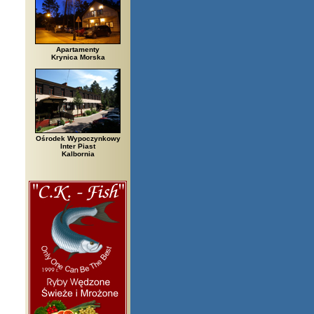
Apartamenty
Krynica Morska
Ośrodek Wypoczynkowy
Inter Piast
Kalbornia
łowieża, Bielsko Biała, Biały Bór, Biały Dunajec, Białystok, Błędów, Boch