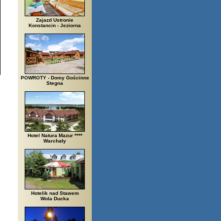
Zajazd Ustronie
Konstancin - Jeziorna
POWROTY - Domy Gościnne
Stegna
Hotel Natura Mazur ****
Warchały
Hotelik nad Stawem
Wola Ducka