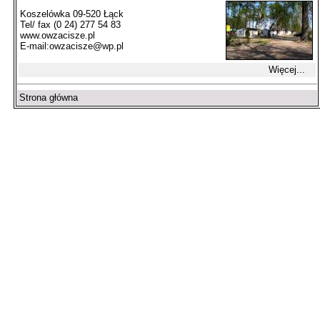
Koszelówka 09-520 Łąck
Tel/ fax (0 24) 277 54 83
www.owzacisze.pl
E-mail:
owzacisze@wp.pl
Więcej...
Strona główna