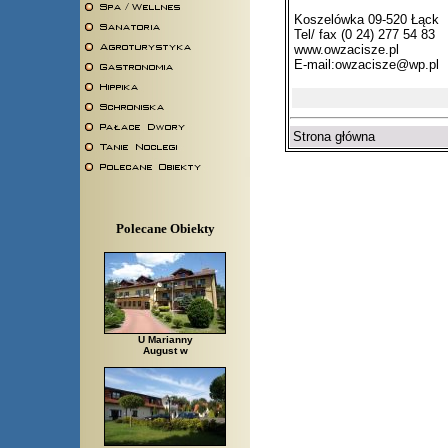
Koszelówka 09-520 Łąck
Tel/ fax (0 24) 277 54 83
www.owzacisze.pl
E-mail:
owzacisze@wp.pl
Strona główna
Polecane Obiekty
U Marianny
August w