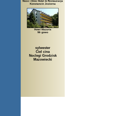
Noce i Dnie Hotel & Restauracja
Konstancin Jeziorna
Hotel Mazuria
Mr gowo
sylwester
Ciel cina
Noclegi Grodzisk
Mazowiecki
Arłamów, Augustów, Babice 