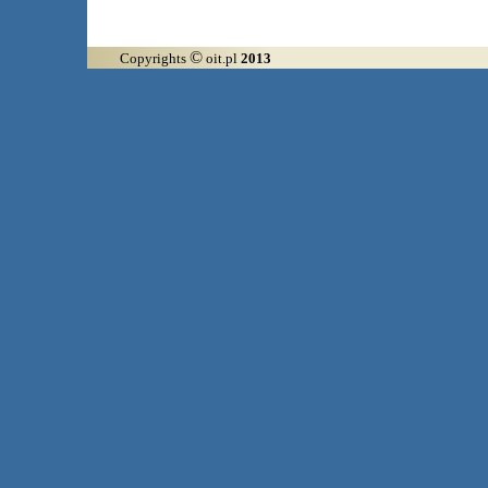
©
Copyrights
oit.pl
2013