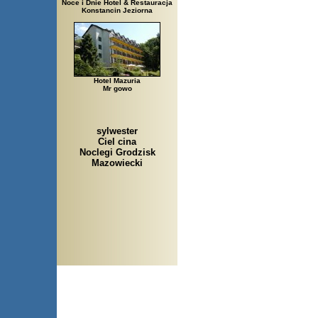
Noce i Dnie Hotel & Restauracja
Konstancin Jeziorna
Hotel Mazuria
Mr gowo
sylwester
Ciel cina
Noclegi Grodzisk
Mazowiecki
Arłamów, Augustów, Babice