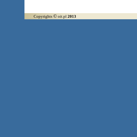
©
Copyrights
oit.pl
2013