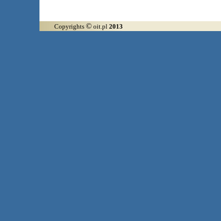
©
Copyrights
oit.pl
2013