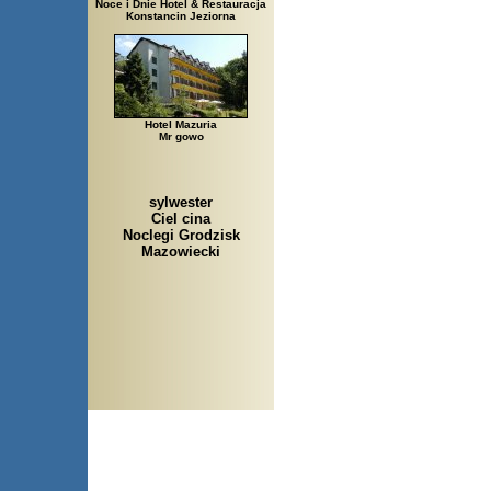
Noce i Dnie Hotel & Restauracja
Konstancin Jeziorna
Hotel Mazuria
Mr gowo
sylwester
Ciel cina
Noclegi Grodzisk
Mazowiecki
Arłamów, Augustów, Babice