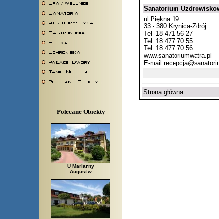
Sanatorium Uzdrowisko
ul Piękna 19
33 - 380 Krynica-Zdrój
Tel. 18 471 56 27
Tel. 18 477 70 55
Tel. 18 477 70 56
www.sanatoriumwatra.pl
E-mail:
recepcja@sanatori
Strona główna
Polecane Obiekty
U Marianny
August w