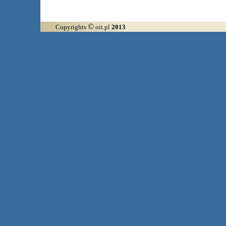
©
Copyrights
oit.pl
2013