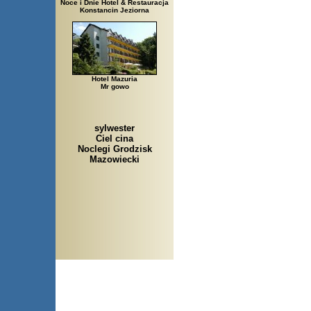
Noce i Dnie Hotel & Restauracja
Konstancin Jeziorna
Hotel Mazuria
Mr gowo
sylwester
Ciel cina
Noclegi Grodzisk
Mazowiecki
Arłamów, Augustów, Babice 