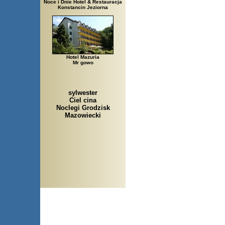
Noce i Dnie Hotel & Restauracja
Konstancin Jeziorna
Hotel Mazuria
Mr gowo
sylwester
Ciel cina
Noclegi Grodzisk
Mazowiecki
Arłamów, Augustów, Babice Stare, Bachanowo