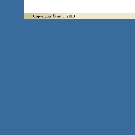
©
Copyrights
oit.pl
2013