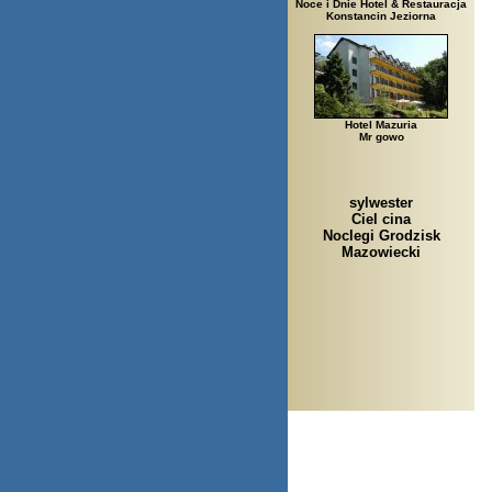
Noce i Dnie Hotel & Restauracja
Konstancin Jeziorna
Hotel Mazuria
Mr gowo
sylwester
Ciel cina
Noclegi Grodzisk
Mazowiecki