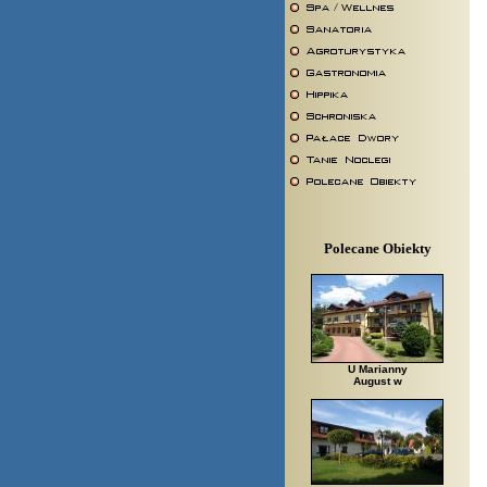
Polecane Obiekty
U Marianny
August w