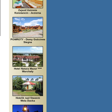
Zajazd Ustronie
Konstancin - Jeziorna
POWROTY - Domy Gościnne
Stegna
Hotel Natura Mazur ****
Warchały
Hotelik nad Stawem
Wola Ducka