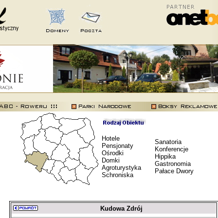
Hotele
Sanatoria
Pensjonaty
Konferencje
Ośrodki
Hippika
Domki
Gastronomia
Agroturystyka
Pałace Dwory
Schroniska
Kudowa Zdrój