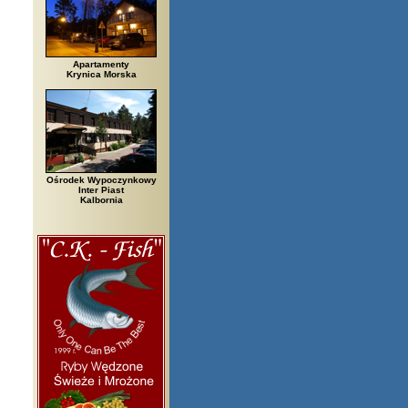
Apartamenty
Krynica Morska
Ośrodek Wypoczynkowy
Inter Piast
Kalbornia
zegi, Białowieża, Bielsko Biała, Biały Bór, Biały Dunajec, Białystok, Błę