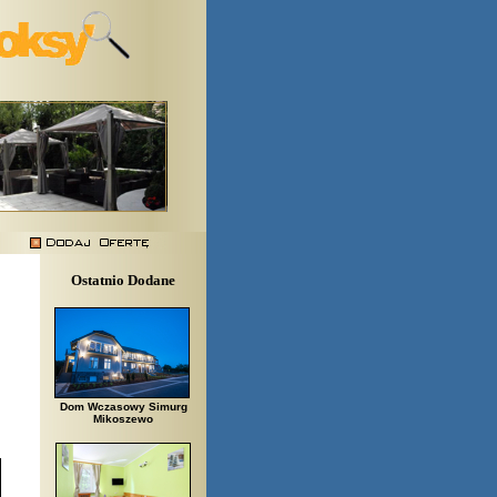
Ostatnio Dodane
Dom Wczasowy Simurg
Mikoszewo