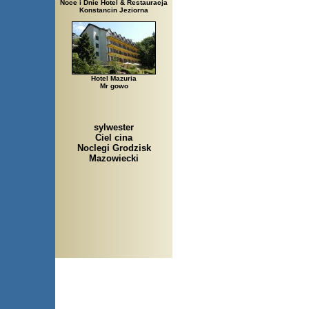
Noce i Dnie Hotel & Restauracja
Konstancin Jeziorna
Hotel Mazuria
Mr gowo
sylwester
Ciel cina
Noclegi Grodzisk
Mazowiecki
Arłamów, Augustów, Babice