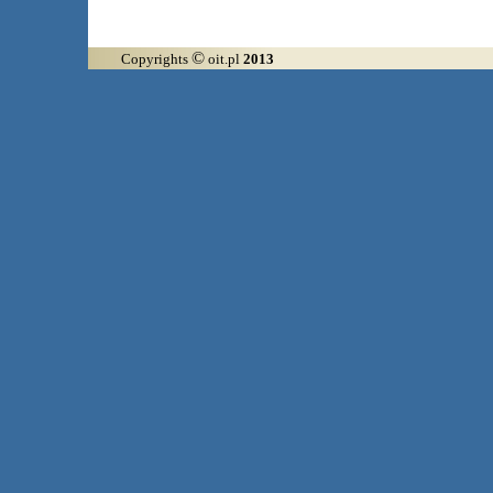
©
Copyrights
oit.pl
2013