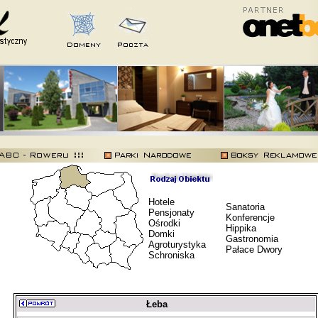
Hotele
Sanatoria
Pensjonaty
Konferencje
Ośrodki
Hippika
Domki
Gastronomia
Agroturystyka
Pałace Dwory
Schroniska
Łeba