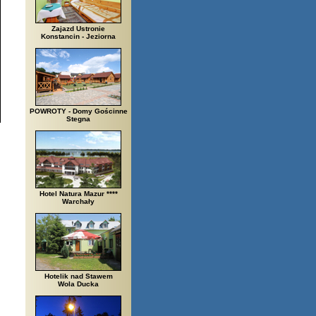
Zajazd Ustronie
Konstancin - Jeziorna
POWROTY - Domy Gościnne
Stegna
Hotel Natura Mazur ****
Warchały
Hotelik nad Stawem
Wola Ducka