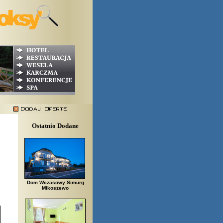
Ostatnio Dodane
Dom Wczasowy Simurg
Mikoszewo