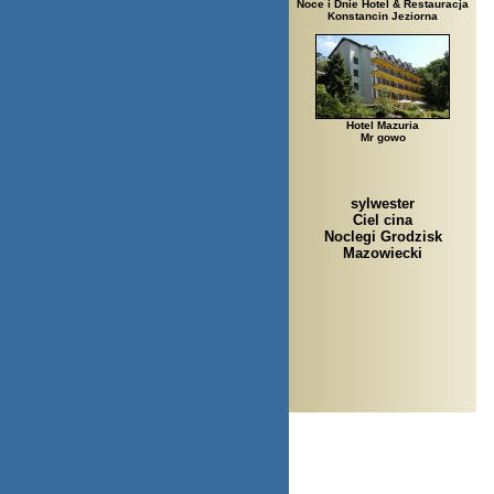
Noce i Dnie Hotel & Restauracja
Konstancin Jeziorna
Hotel Mazuria
Mr gowo
sylwester
Ciel cina
Noclegi Grodzisk
Mazowiecki