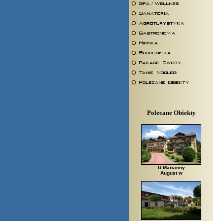
Polecane Obiekty
U Marianny
August w