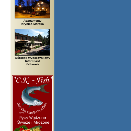
Apartamenty
Krynica Morska
Ośrodek Wypoczynkowy
Inter Piast
Kalbornia
rzegi, Białowieża, Bielsko Biała, Biały Bór, Biały Dunajec, Białystok, Błę