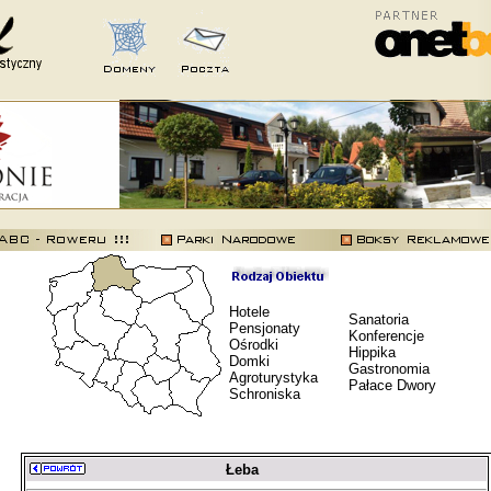
Hotele
Sanatoria
Pensjonaty
Konferencje
Ośrodki
Hippika
Domki
Gastronomia
Agroturystyka
Pałace Dwory
Schroniska
Łeba