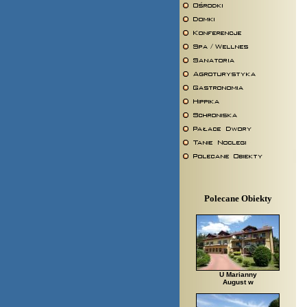
Polecane Obiekty
U Marianny
August w