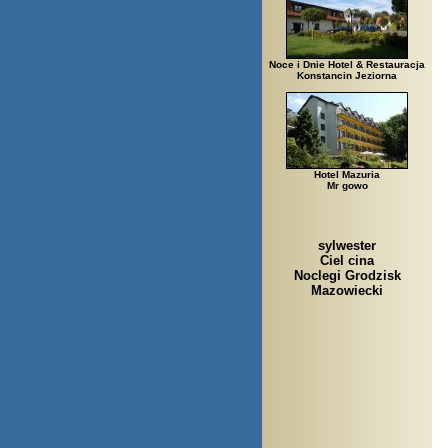
Noce i Dnie Hotel & Restauracja
Konstancin Jeziorna
Hotel Mazuria
Mr gowo
sylwester
Ciel cina
Noclegi Grodzisk
Mazowiecki