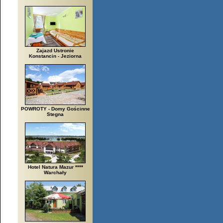
Zajazd Ustronie
Konstancin - Jeziorna
POWROTY - Domy Gościnne
Stegna
Hotel Natura Mazur ****
Warchały