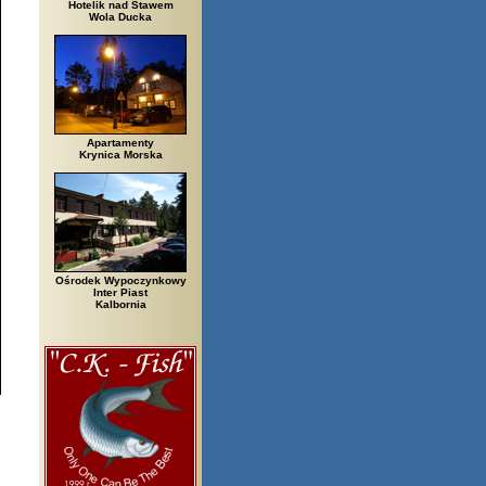
Hotelik nad Stawem
Wola Ducka
Apartamenty
Krynica Morska
Ośrodek Wypoczynkowy
Inter Piast
Kalbornia