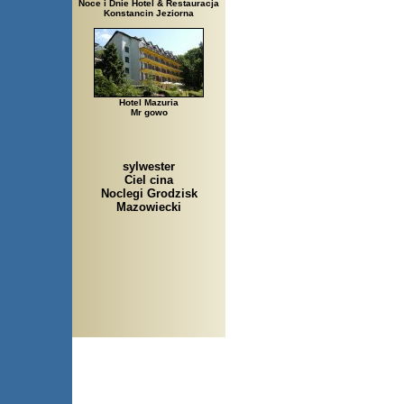
Noce i Dnie Hotel & Restauracja
Konstancin Jeziorna
Hotel Mazuria
Mr gowo
sylwester
Ciel cina
Noclegi Grodzisk
Mazowiecki
Arłamów, Augustów, Babic