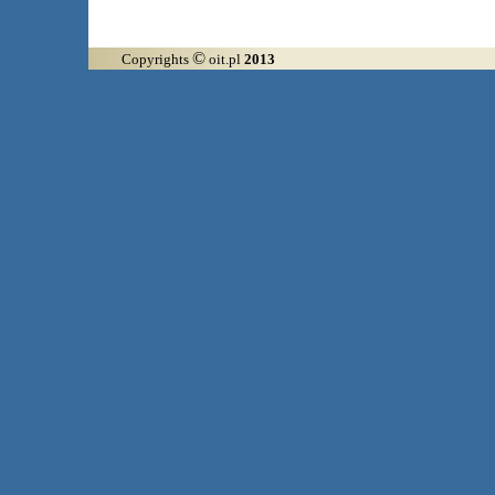
©
Copyrights
oit.pl
2013