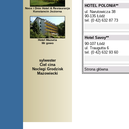
HOTEL POLONIA**
Noce i Dnie Hotel & Restauracja
ul. Narutowicza 38
Konstancin Jeziorna
90-135 Łódź
tel. (0 42) 632 87 73
Hotel Savoy**
Hotel Mazuria
90-107 Łódź
Mr gowo
ul. Traugutta 6
tel. (0 42) 632 93 60
sylwester
Ciel cina
Noclegi Grodzisk
Strona główna
Mazowiecki
Arłamów, Augustów, Babice