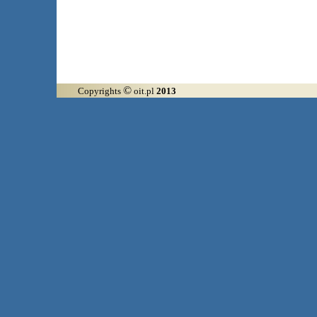
©
Copyrights
oit.pl
2013