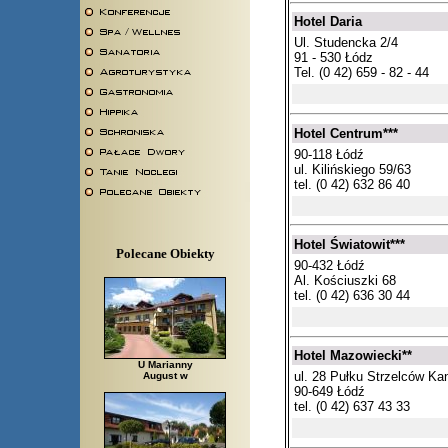
Hotel Daria
Ul. Studencka 2/4
91 - 530 Łódz
Tel. (0 42) 659 - 82 - 44
Hotel Centrum***
90-118 Łódź
ul. Kilińskiego 59/63
tel. (0 42) 632 86 40
Hotel Światowit***
Polecane Obiekty
90-432 Łódź
Al. Kościuszki 68
tel. (0 42) 636 30 44
Hotel Mazowiecki**
U Marianny
ul. 28 Pułku Strzelców Ka
August w
90-649 Łódź
tel. (0 42) 637 43 33