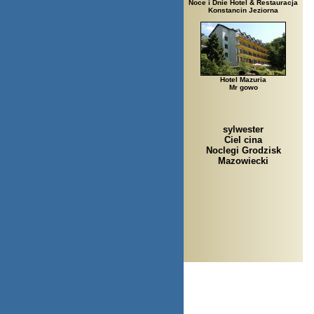
Noce i Dnie Hotel & Restauracja
Konstancin Jeziorna
Hotel Mazuria
Mr gowo
sylwester
Ciel cina
Noclegi Grodzisk
Mazowiecki