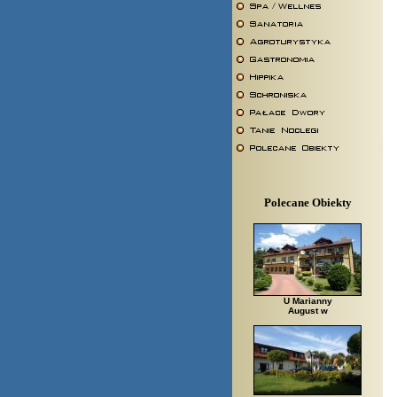
Polecane Obiekty
U Marianny
August w