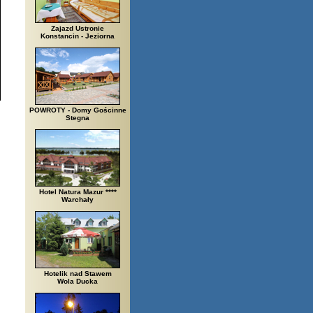
Zajazd Ustronie
Konstancin - Jeziorna
POWROTY - Domy Gościnne
Stegna
Hotel Natura Mazur ****
Warchały
Hotelik nad Stawem
Wola Ducka