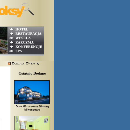
Ostatnio Dodane
Dom Wczasowy Simurg
Mikoszewo