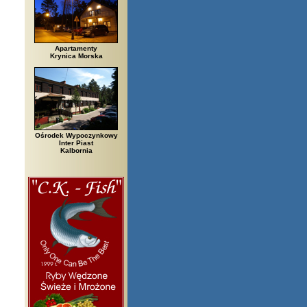
Apartamenty
Krynica Morska
Ośrodek Wypoczynkowy
Inter Piast
Kalbornia
egi, Białowieża, Bielsko Biała, Biały Bór, Biały Dunajec, Białystok, Błęd