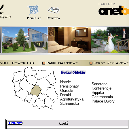
Hotele
Sanatoria
Pensjonaty
Konferencje
Ośrodki
Hippika
Domki
Gastronomia
Agroturystyka
Pałace Dwory
Schroniska
Łódź