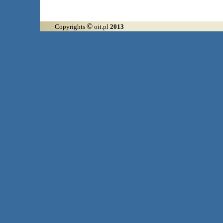
©
Copyrights
oit.pl
2013