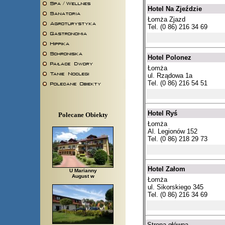
Hotel Na Zjeździe
Łomża Zjazd
Tel. (0 86) 216 34 69
Hotel Polonez
Łomża
ul. Rządowa 1a
Tel. (0 86) 216 54 51
Hotel Ryś
Polecane Obiekty
Łomża
Al. Legionów 152
Tel. (0 86) 218 29 73
Hotel Załom
U Marianny
August w
Łomża
ul. Sikorskiego 345
Tel. (0 86) 216 34 69
Strona główna