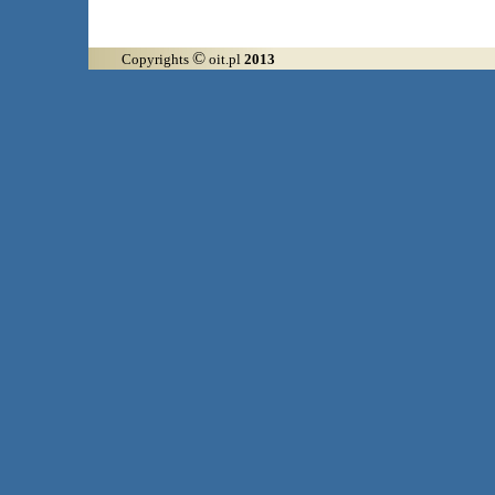
©
Copyrights
oit.pl
2013