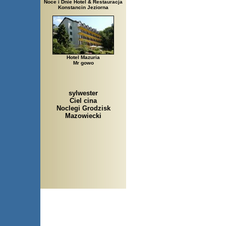
Noce i Dnie Hotel & Restauracja
Konstancin Jeziorna
Hotel Mazuria
Mr gowo
sylwester
Ciel cina
Noclegi Grodzisk
Mazowiecki
Arłamów, Augustów, Babice 