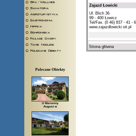
Zajazd Łowicki
Ul. Blich 36
99 - 400 Łowicz
Tel/Fax. (0 46) 837 - 41 - 
www.zajazdlowicki.oit.pl
Strona główna
Polecane Obiekty
U Marianny
August w