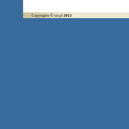
©
Copyrights
oit.pl
2013