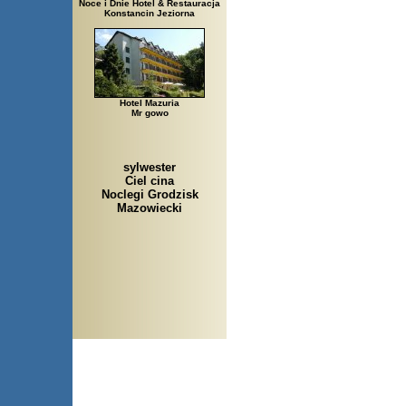
Noce i Dnie Hotel & Restauracja
Konstancin Jeziorna
Hotel Mazuria
Mr gowo
sylwester
Ciel cina
Noclegi Grodzisk
Mazowiecki
Arłamów, Augustów, Babice S