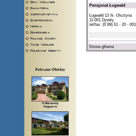
Pensjonat Ługwałd
Ługwałd 13 /k. Olsztyna
11-001 Dywity
tel/fax. (0 89) 51 - 20 - 001
Strona główna
Polecane Obiekty
U Marianny
August w