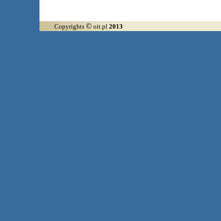
©
Copyrights
oit.pl
2013