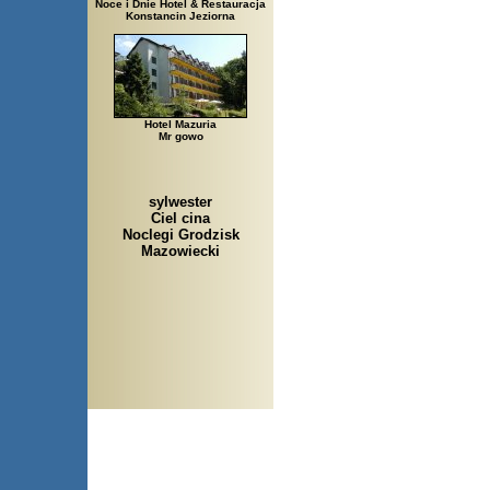
Noce i Dnie Hotel & Restauracja
Konstancin Jeziorna
Hotel Mazuria
Mr gowo
sylwester
Ciel cina
Noclegi Grodzisk
Mazowiecki
Arłamów, Augustów, Babice 