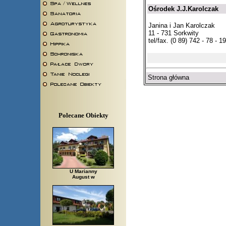
Ośrodek J.J.Karolczak
Janina i Jan Karolczak
11 - 731 Sorkwity
tel/fax. (0 89) 742 - 78 - 19
Strona główna
Polecane Obiekty
U Marianny
August w