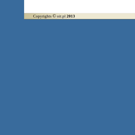
©
Copyrights
oit.pl
2013