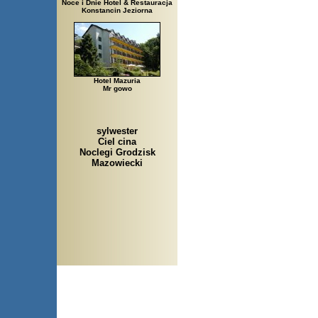
Noce i Dnie Hotel & Restauracja
Konstancin Jeziorna
Hotel Mazuria
Mr gowo
sylwester
Ciel cina
Noclegi Grodzisk
Mazowiecki
Arłamów, Augustów, Babice 