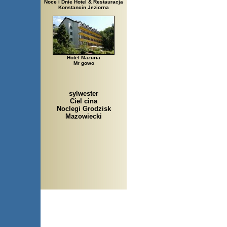
Noce i Dnie Hotel & Restauracja
Konstancin Jeziorna
Hotel Mazuria
Mr gowo
sylwester
Ciel cina
Noclegi Grodzisk
Mazowiecki
Arłamów, Augustów, Babice