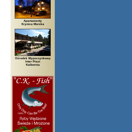
Apartamenty
Krynica Morska
Ośrodek Wypoczynkowy
Inter Piast
Kalbornia
rzegi, Białowieża, Bielsko Biała, Biały Bór, Biały Dunajec, Białystok, Bł