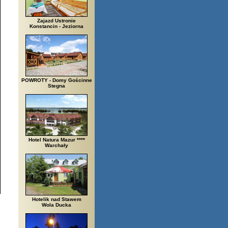
Zajazd Ustronie
Konstancin - Jeziorna
POWROTY - Domy Gościnne
Stegna
Hotel Natura Mazur ****
Warchały
Hotelik nad Stawem
Wola Ducka