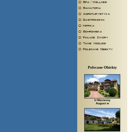
Polecane Obiekty
U Marianny
August w