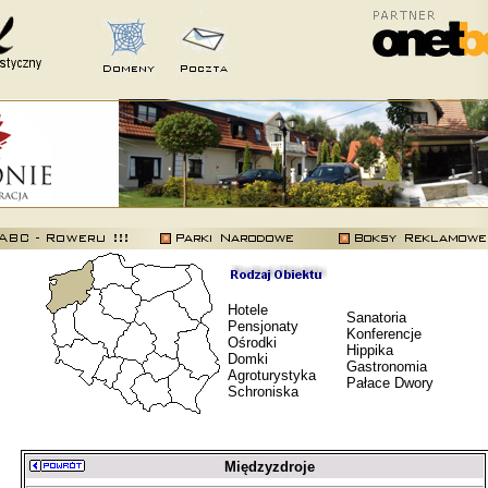
Hotele
Sanatoria
Pensjonaty
Konferencje
Ośrodki
Hippika
Domki
Gastronomia
Agroturystyka
Pałace Dwory
Schroniska
Międzyzdroje