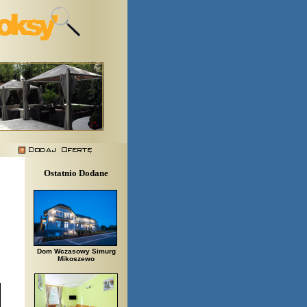
Ostatnio Dodane
Dom Wczasowy Simurg
Mikoszewo