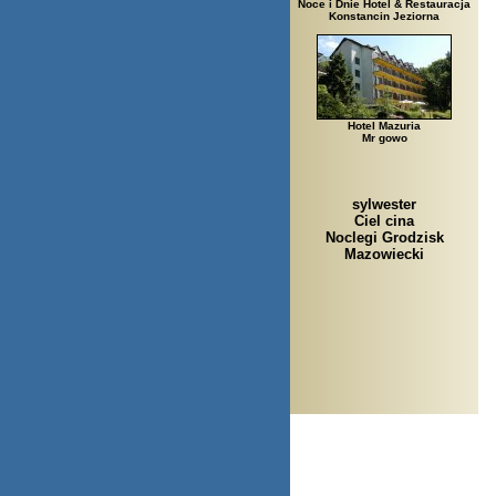
Noce i Dnie Hotel & Restauracja
Konstancin Jeziorna
Hotel Mazuria
Mr gowo
sylwester
Ciel cina
Noclegi Grodzisk
Mazowiecki