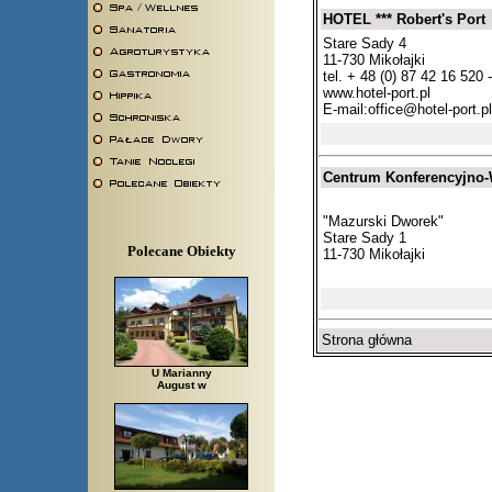
HOTEL *** Robert's Port
Stare Sady 4
11-730 Mikołajki
tel. + 48 (0) 87 42 16 520
www.hotel-port.pl
E-mail:
office@hotel-port.pl
Centrum Konferencyjno
"Mazurski Dworek"
Stare Sady 1
Polecane Obiekty
11-730 Mikołajki
Strona główna
U Marianny
August w