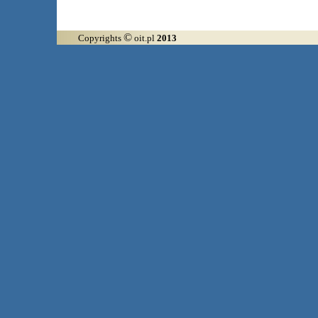
©
Copyrights
oit.pl
2013