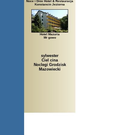
Noce i Dnie Hotel & Restauracja
Konstancin Jeziorna
Hotel Mazuria
Mr gowo
sylwester
Ciel cina
Noclegi Grodzisk
Mazowiecki
Arłamów, Augustów, Babice