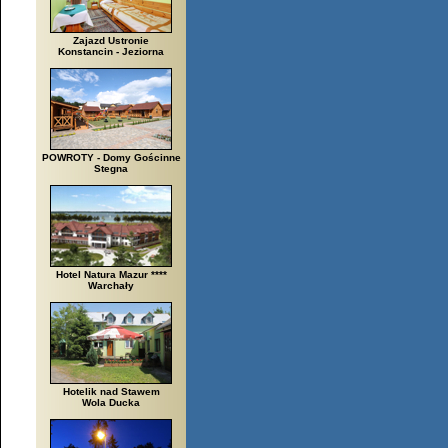
Zajazd Ustronie
Konstancin - Jeziorna
POWROTY - Domy Gościnne
Stegna
Hotel Natura Mazur ****
Warchały
Hotelik nad Stawem
Wola Ducka