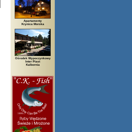
Apartamenty
Krynica Morska
Ośrodek Wypoczynkowy
Inter Piast
Kalbornia
rzegi, Białowieża, Bielsko Biała, Biały Bór, Biały Dunajec, Białystok, Bł