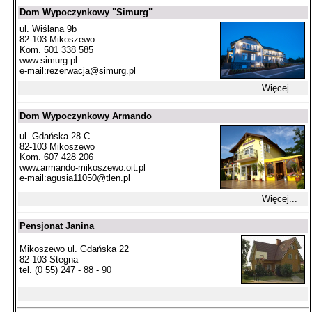
Dom Wypoczynkowy "Simurg"
ul. Wiślana 9b
82-103 Mikoszewo
Kom. 501 338 585
www.simurg.pl
e-mail:
rezerwacja@simurg.pl
Więcej...
Dom Wypoczynkowy Armando
ul. Gdańska 28 C
82-103 Mikoszewo
Kom. 607 428 206
www.armando-mikoszewo.oit.pl
e-mail:
agusia11050@tlen.pl
Więcej...
Pensjonat Janina
Mikoszewo ul. Gdańska 22
82-103 Stegna
tel. (0 55) 247 - 88 - 90