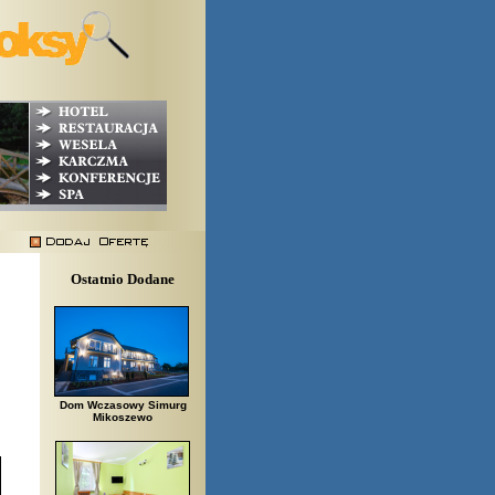
Ostatnio Dodane
Dom Wczasowy Simurg
Mikoszewo