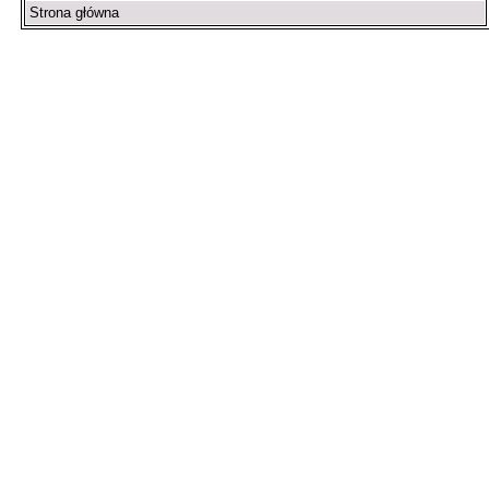
Strona główna
Arłamów, Augustów, Babice Stare, Bachanowo, Barczewo, Bardo, Białob