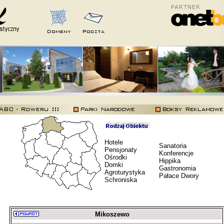
Hotele
Sanatoria
Pensjonaty
Konferencje
Ośrodki
Hippika
Domki
Gastronomia
Agroturystyka
Pałace Dwory
Schroniska
Mikoszewo