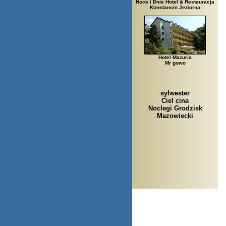
Noce i Dnie Hotel & Restauracja
Konstancin Jeziorna
Hotel Mazuria
Mr gowo
sylwester
Ciel cina
Noclegi Grodzisk
Mazowiecki