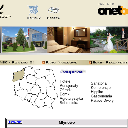
Hotele
Sanatoria
Pensjonaty
Konferencje
Ośrodki
Hippika
Domki
Gastronomia
Agroturystyka
Pałace Dwory
Schroniska
Młynowo