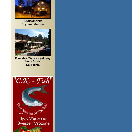
Apartamenty
Krynica Morska
Ośrodek Wypoczynkowy
Inter Piast
Kalbornia
zegi, Białowieża, Bielsko Biała, Biały Bór, Biały Dunajec, Białystok, Błę