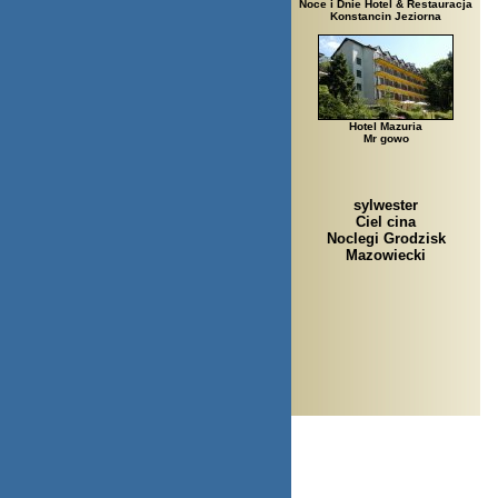
Noce i Dnie Hotel & Restauracja
Konstancin Jeziorna
Hotel Mazuria
Mr gowo
sylwester
Ciel cina
Noclegi Grodzisk
Mazowiecki