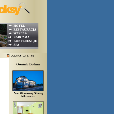
Ostatnio Dodane
Dom Wczasowy Simurg
Mikoszewo