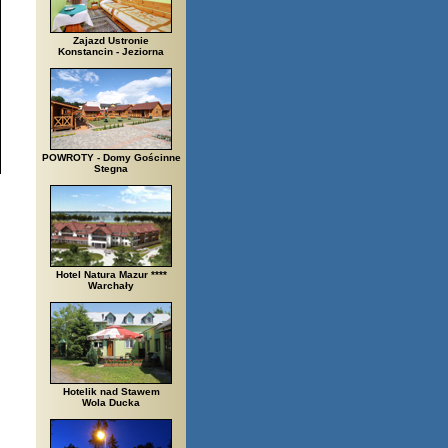
Zajazd Ustronie
Konstancin - Jeziorna
POWROTY - Domy Gościnne
Stegna
Hotel Natura Mazur ****
Warchały
Hotelik nad Stawem
Wola Ducka