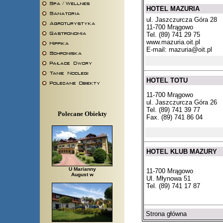
HOTEL MAZURIA
ul. Jaszczurcza Góra 28
11-700 Mrągowo
Tel. (89) 741 29 75
www.mazuria.oit.pl
E-mail:
mazuria@oit.pl
HOTEL TOTU
11-700 Mrągowo
ul. Jaszczurcza Góra 26
Tel. (89) 741 39 77
Polecane Obiekty
Fax. (89) 741 86 04
HOTEL KLUB MAZURY
U Marianny
11-700 Mrągowo
August w
Ul. Młynowa 51
Tel. (89) 741 17 87
Strona główna