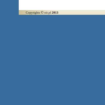
©
Copyrights
oit.pl
2013