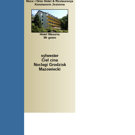
Noce i Dnie Hotel & Restauracja
Konstancin Jeziorna
Hotel Mazuria
Mr gowo
sylwester
Ciel cina
Noclegi Grodzisk
Mazowiecki
Arłamów, Augustów, Babice