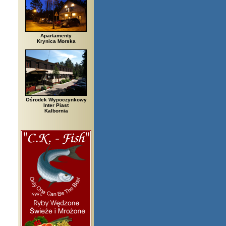
Apartamenty
Krynica Morska
Ośrodek Wypoczynkowy
Inter Piast
Kalbornia
zegi, Białowieża, Bielsko Biała, Biały Bór, Biały Dunajec, Białystok, Błę