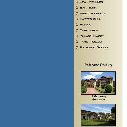
Polecane Obiekty
U Marianny
August w