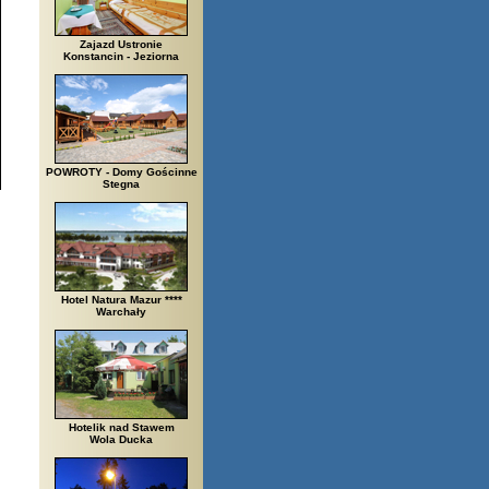
Zajazd Ustronie
Konstancin - Jeziorna
POWROTY - Domy Gościnne
Stegna
Hotel Natura Mazur ****
Warchały
Hotelik nad Stawem
Wola Ducka