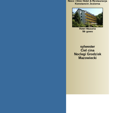
Noce i Dnie Hotel & Restauracja
Konstancin Jeziorna
Hotel Mazuria
Mr gowo
sylwester
Ciel cina
Noclegi Grodzisk
Mazowiecki