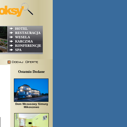
Ostatnio Dodane
Dom Wczasowy Simurg
Mikoszewo