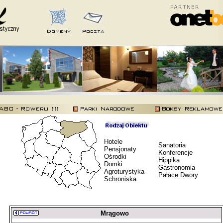
Hotele
Sanatoria
Pensjonaty
Konferencje
Ośrodki
Hippika
Domki
Gastronomia
Agroturystyka
Pałace Dwory
Schroniska
Mrągowo