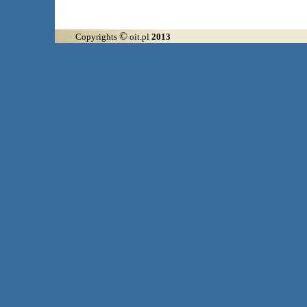
©
Copyrights
oit.pl
2013