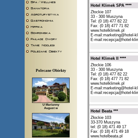
Hotel Klimek SPA ****
Złockie 107
33 - 300 Muszyna
Tel: (0 18) 477 82 22
Fax: (0 18) 477 71 82
www.hotelklimek.pl
E-mail:
marketing@hotel-kl
E-mail:
recepcja@hotel-kli
Hotel Klimek II ****
Złockie 106
33 - 300 Muszyna
Polecane Obiekty
Tel: (0 18) 477 82 22
Fax: (0 18) 477 71 82
www.hotelklimek.pl
E-mail:
marketing@hotel-kl
E-mail:
recepcja@hotel-kli
U Marianny
August w
Hotel Beata ***
Złockie 103
33-370 Muszyna
tel: (0 18) 471 49 17
Fax: (0 18) 471 49 18
www.hotelbeata.pl