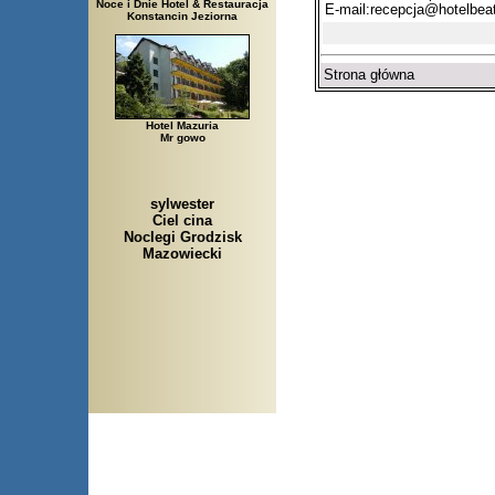
Noce i Dnie Hotel & Restauracja
E-mail:
recepcja@hotelbeat
Konstancin Jeziorna
Strona główna
Hotel Mazuria
Mr gowo
sylwester
Ciel cina
Noclegi Grodzisk
Mazowiecki
Arłamów, Augustów, Babice 