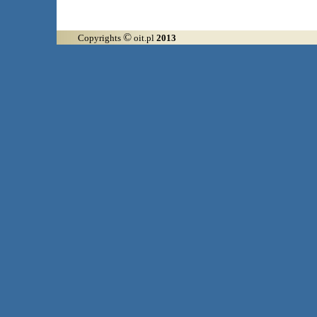
©
Copyrights
oit.pl
2013