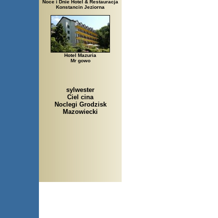
Noce i Dnie Hotel & Restauracja
Konstancin Jeziorna
Hotel Mazuria
Mr gowo
sylwester
Ciel cina
Noclegi Grodzisk
Mazowiecki
Arłamów, Augustów, Babice