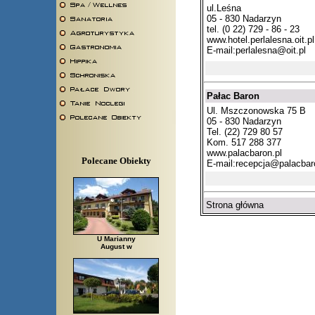
ul.Leśna
05 - 830 Nadarzyn
tel. (0 22) 729 - 86 - 23
www.hotel.perlalesna.oit.pl
E-mail:
perlalesna@oit.pl
Pałac Baron
Ul. Mszczonowska 75 B
05 - 830 Nadarzyn
Tel. (22) 729 80 57
Kom. 517 288 377
www.palacbaron.pl
Polecane Obiekty
E-mail:
recepcja@palacbar
Strona główna
U Marianny
August w