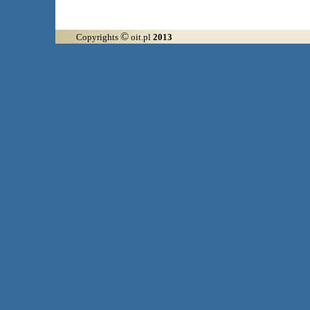
©
Copyrights
oit.pl
2013