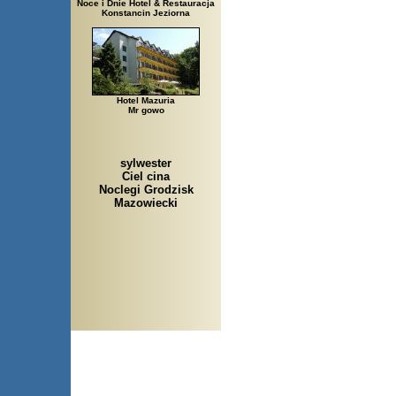
Noce i Dnie Hotel & Restauracja
Konstancin Jeziorna
Hotel Mazuria
Mr gowo
sylwester
Ciel cina
Noclegi Grodzisk
Mazowiecki
Arłamów, Augustów, Babice 