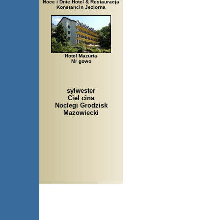
Noce i Dnie Hotel & Restauracja
Konstancin Jeziorna
Hotel Mazuria
Mr gowo
sylwester
Ciel cina
Noclegi Grodzisk
Mazowiecki
Arłamów, Augustów, Babice