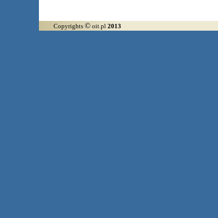
©
Copyrights
oit.pl
2013