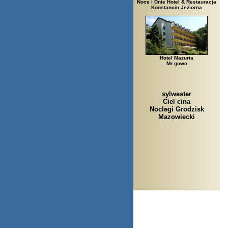
Noce i Dnie Hotel & Restauracja
Konstancin Jeziorna
Hotel Mazuria
Mr gowo
sylwester
Ciel cina
Noclegi Grodzisk
Mazowiecki