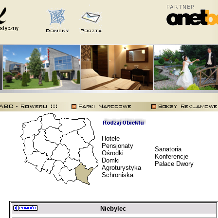
Hotele
Pensjonaty
Sanatoria
Ośrodki
Konferencje
Domki
Pałace Dwory
Agroturystyka
Schroniska
Niebylec