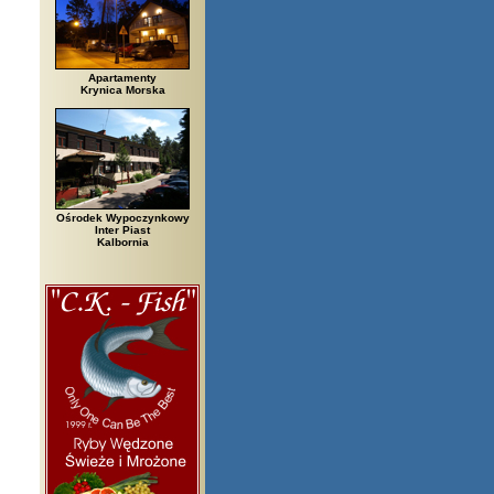
Apartamenty
Krynica Morska
Ośrodek Wypoczynkowy
Inter Piast
Kalbornia
egi, Białowieża, Bielsko Biała, Biały Bór, Biały Dunajec, Białystok, Błęd