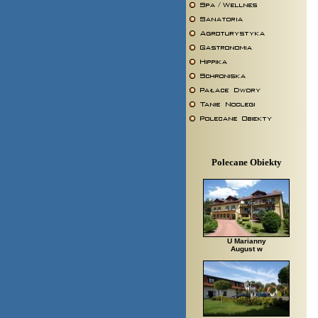
Polecane Obiekty
U Marianny
August w