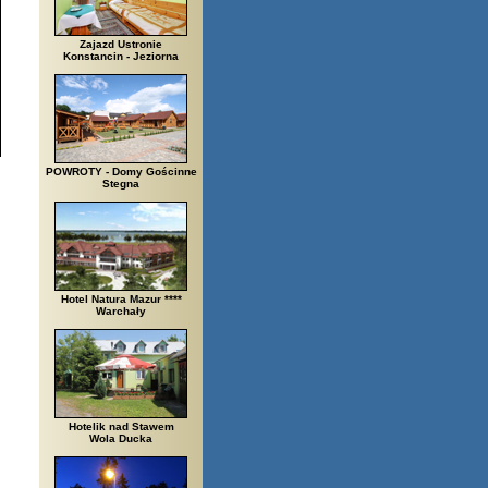
Zajazd Ustronie
Konstancin - Jeziorna
POWROTY - Domy Gościnne
Stegna
Hotel Natura Mazur ****
Warchały
Hotelik nad Stawem
Wola Ducka