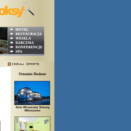
Ostatnio Dodane
Dom Wczasowy Simurg
Mikoszewo