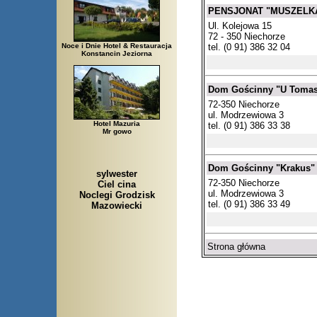
PENSJONAT "MUSZELK
Ul. Kolejowa 15
72 - 350 Niechorze
tel. (0 91) 386 32 04
Noce i Dnie Hotel & Restauracja
Konstancin Jeziorna
Dom Gościnny "U Tomas
72-350 Niechorze
ul. Modrzewiowa 3
Hotel Mazuria
tel. (0 91) 386 33 38
Mr gowo
Dom Gościnny "Krakus"
sylwester
72-350 Niechorze
Ciel cina
ul. Modrzewiowa 3
Noclegi Grodzisk
tel. (0 91) 386 33 49
Mazowiecki
Strona główna