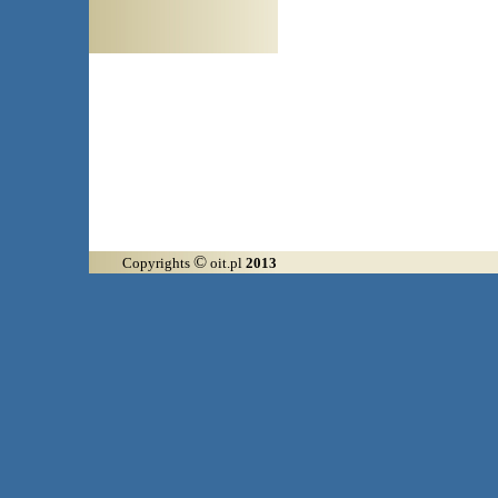
Arłamów, Augustów, Babice
©
Copyrights
oit.pl
2013