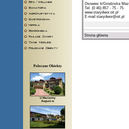
Osowiec k/Grodziska Maz
Tel. (0 46) 857 - 75 - 75
www.starydwor.oit.pl
E-mail:
starydwor@oit.pl
Strona główna
Polecane Obiekty
U Marianny
August w