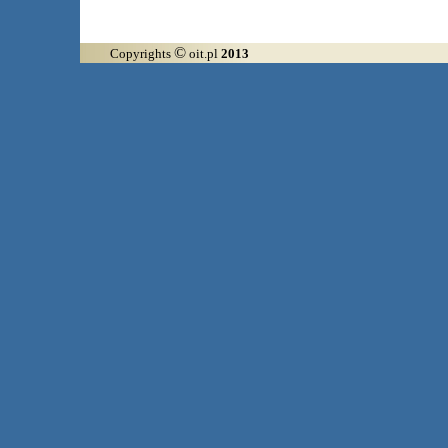
©
Copyrights
oit.pl
2013