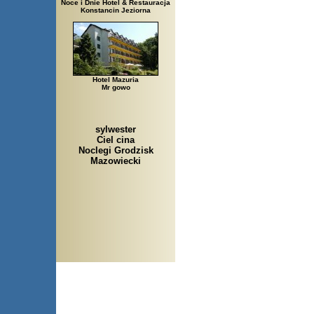
Noce i Dnie Hotel & Restauracja
Konstancin Jeziorna
Hotel Mazuria
Mr gowo
sylwester
Ciel cina
Noclegi Grodzisk
Mazowiecki
Arłamów, Augustów, Babice 