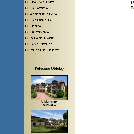
P
P
Polecane Obiekty
U Marianny
August w