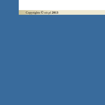
©
Copyrights
oit.pl
2013