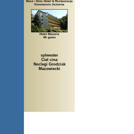
Noce i Dnie Hotel & Restauracja
Konstancin Jeziorna
Hotel Mazuria
Mr gowo
sylwester
Ciel cina
Noclegi Grodzisk
Mazowiecki
Arłamów, Augustów, Babice