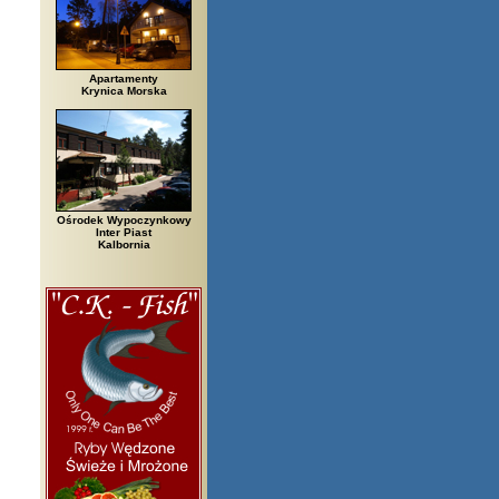
Apartamenty
Krynica Morska
Ośrodek Wypoczynkowy
Inter Piast
Kalbornia
gi, Białowieża, Bielsko Biała, Biały Bór, Biały Dunajec, Białystok, Błędó