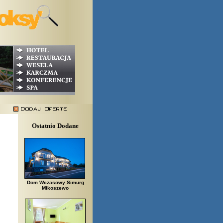
Ostatnio Dodane
Dom Wczasowy Simurg
Mikoszewo