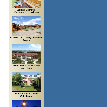
Zajazd Ustronie
Konstancin - Jeziorna
POWROTY - Domy Gościnne
Stegna
Hotel Natura Mazur ****
Warchały
Hotelik nad Stawem
Wola Ducka