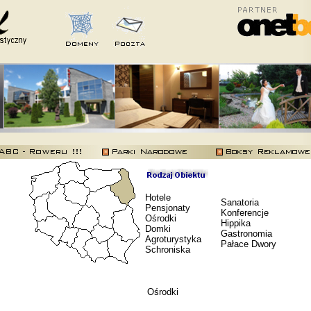
Hotele
Sanatoria
Pensjonaty
Konferencje
Ośrodki
Hippika
Domki
Gastronomia
Agroturystyka
Pałace Dwory
Schroniska
Ośrodki