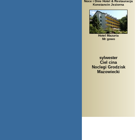
Noce i Dnie Hotel & Restauracja
Konstancin Jeziorna
Hotel Mazuria
Mr gowo
sylwester
Ciel cina
Noclegi Grodzisk
Mazowiecki