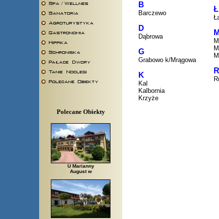
B
Ł
Barczewo
Ł
D
Dąbrowa
M
M
G
M
Grabowo k/Mrągowa
K
R
Kal
Kalbornia
Krzyże
Polecane Obiekty
U Marianny
August w