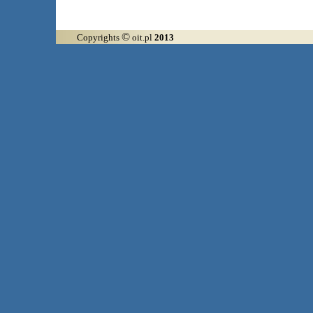
©
Copyrights
oit.pl
2013