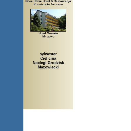
Noce i Dnie Hotel & Restauracja
Konstancin Jeziorna
Hotel Mazuria
Mr gowo
sylwester
Ciel cina
Noclegi Grodzisk
Mazowiecki
Arłamów, Augustów, Babice Stare,