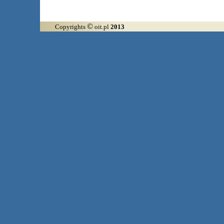
©
Copyrights
oit.pl
2013