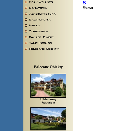
S
Sława
Polecane Obiekty
U Marianny
August w