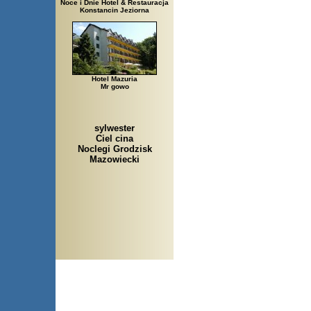
Noce i Dnie Hotel & Restauracja
Konstancin Jeziorna
Hotel Mazuria
Mr gowo
sylwester
Ciel cina
Noclegi Grodzisk
Mazowiecki
Arłamów, Augustów, Babice 