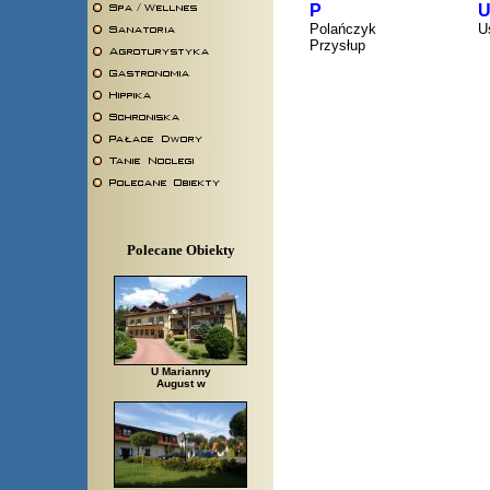
P
Polańczyk
U
Przysłup
Polecane Obiekty
U Marianny
August w