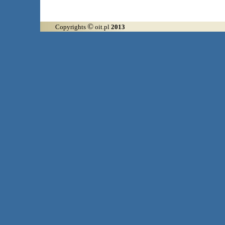
©
Copyrights
oit.pl
2013