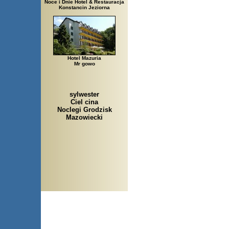
Noce i Dnie Hotel & Restauracja
Konstancin Jeziorna
Hotel Mazuria
Mr gowo
sylwester
Ciel cina
Noclegi Grodzisk
Mazowiecki
Arłamów, Augustów, Babice Stare, Bachanowo, Barczewo, Bardo, Biał