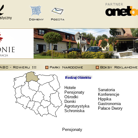
Hotele
Sanatoria
Pensjonaty
Konferencje
Ośrodki
Hippika
Domki
Gastronomia
Agroturystyka
Pałace Dwory
Schroniska
Pensjonaty