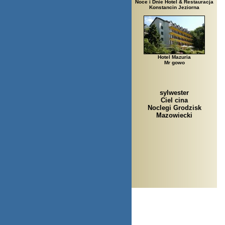
Noce i Dnie Hotel & Restauracja
Konstancin Jeziorna
Hotel Mazuria
Mr gowo
sylwester
Ciel cina
Noclegi Grodzisk
Mazowiecki