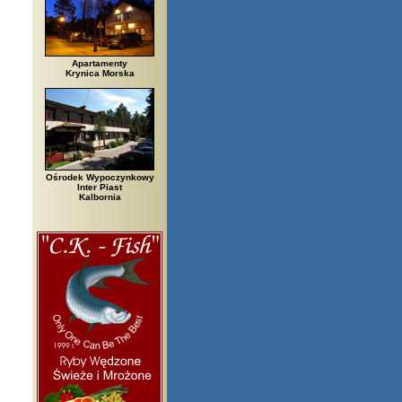
Apartamenty
Krynica Morska
Ośrodek Wypoczynkowy
Inter Piast
Kalbornia
zegi, Białowieża, Bielsko Biała, Biały Bór, Biały Dunajec, Białystok, Błęd