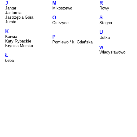
J
M
R
Jantar
Mikoszewo
Rowy
Jastarnia
Jastrzębia Góra
O
S
Jurata
Ostrzyce
Stegna
K
U
Karwia
P
Ustka
Kąty Rybackie
Pomlewo / k. Gdańska
Krynica Morska
w
Władysławowo
Ł
Łeba