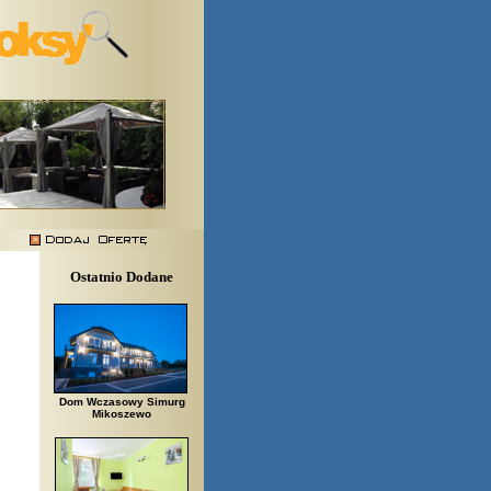
Ostatnio Dodane
Dom Wczasowy Simurg
Mikoszewo