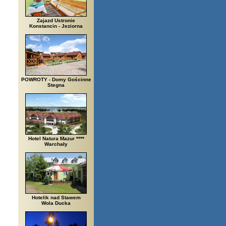
Zajazd Ustronie
Konstancin - Jeziorna
POWROTY - Domy Gościnne
Stegna
Hotel Natura Mazur ****
Warchały
Hotelik nad Stawem
Wola Ducka