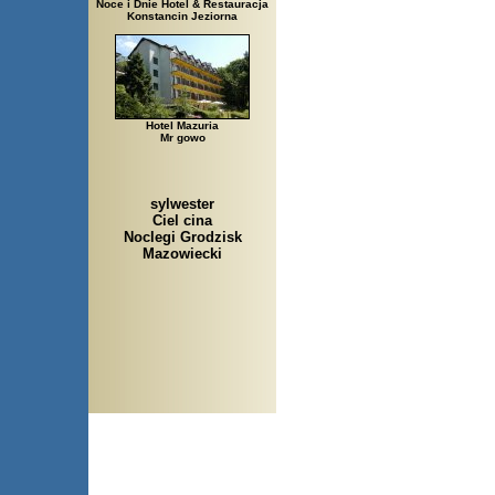
Noce i Dnie Hotel & Restauracja
Konstancin Jeziorna
Hotel Mazuria
Mr gowo
sylwester
Ciel cina
Noclegi Grodzisk
Mazowiecki
Arłamów, Augustów, Babice 