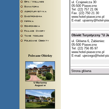
ul. Czajewicza 30
05-500 Piaseczno
Tel. (22) 757 21 06
Fax. (22) 750 21 30
www.hotel-piaseczno.pl
E-mail:
ujoanny@hotel-pia
Obiekt Turystyczny "U J
ul. Główna 6, Żabieniec
05-500 Piaseczno
Tel. (22) 756 85 97
www.hotel-piaseczno.pl
E-mail:
ujerzego@hotel-pi
Polecane Obiekty
Strona główna
U Marianny
August w