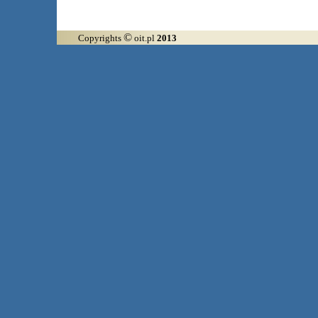
©
Copyrights
oit.pl
2013