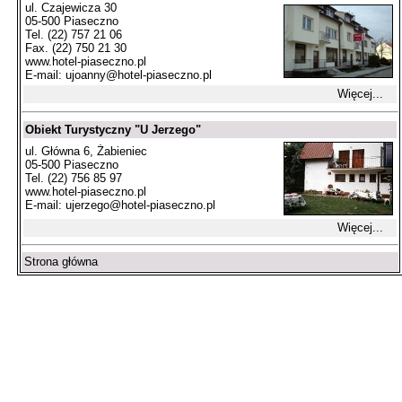
ul. Czajewicza 30
05-500 Piaseczno
Tel. (22) 757 21 06
Fax. (22) 750 21 30
www.hotel-piaseczno.pl
E-mail:
ujoanny@hotel-piaseczno.pl
Więcej...
Obiekt Turystyczny "U Jerzego"
ul. Główna 6, Żabieniec
05-500 Piaseczno
Tel. (22) 756 85 97
www.hotel-piaseczno.pl
E-mail:
ujerzego@hotel-piaseczno.pl
Więcej...
Strona główna