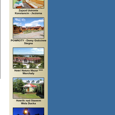
Zajazd Ustronie
Konstancin - Jeziorna
POWROTY - Domy Gościnne
Stegna
Hotel Natura Mazur ****
Warchały
Hotelik nad Stawem
Wola Ducka