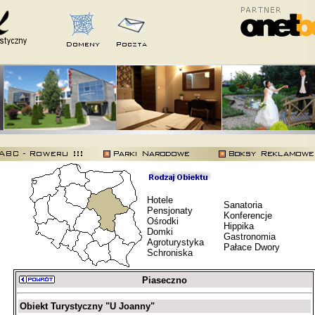
Hotele
Sanatoria
Pensjonaty
Konferencje
Ośrodki
Hippika
Domki
Gastronomia
Agroturystyka
Pałace Dwory
Schroniska
Piaseczno
Obiekt Turystyczny "U Joanny"