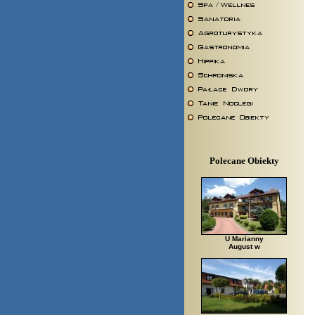
Polecane Obiekty
U Marianny
August w