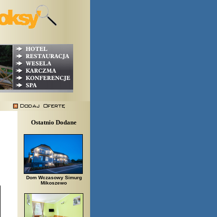
Ostatnio Dodane
Dom Wczasowy Simurg
Mikoszewo