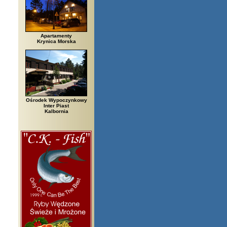
Apartamenty
Krynica Morska
Ośrodek Wypoczynkowy
Inter Piast
Kalbornia
rzegi, Białowieża, Bielsko Biała, Biały Bór, Biały Dunajec, Białystok, Bł