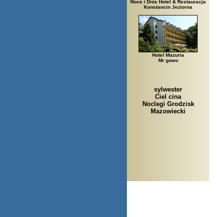
Noce i Dnie Hotel & Restauracja
Konstancin Jeziorna
Hotel Mazuria
Mr gowo
sylwester
Ciel cina
Noclegi Grodzisk
Mazowiecki